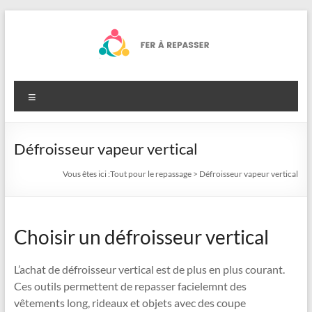
Aller
au
contenu
Tout
Menu
pour
le
Défroisseur vapeur vertical
repassage
Vous êtes ici :
Tout pour le repassage
>
Défroisseur vapeur vertical
Choisir un défroisseur vertical
L’achat de défroisseur vertical est de plus en plus courant.
Ces outils permettent de repasser facielemnt des
vêtements long, rideaux et objets avec des coupe